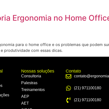
oria Ergonomia no Home Offic
rgonomia para o home office e os problemas que podem sur
 e produtividade com essas dicas.
al
Nossas soluções
Contato
Consultoria
contato@ergonomia
Palestras
os
(21)
971100180
Treinamentos
uções
AEP
(21)
971100180
AET